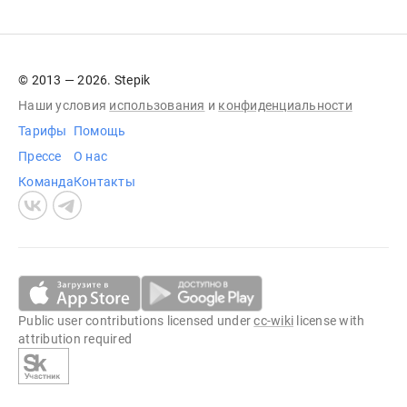
© 2013 — 2026. Stepik
Наши условия
использования
и
конфиденциальности
Тарифы
Помощь
Прессе
О нас
Команда
Контакты
Public user contributions licensed under
cc-wiki
license with
attribution required