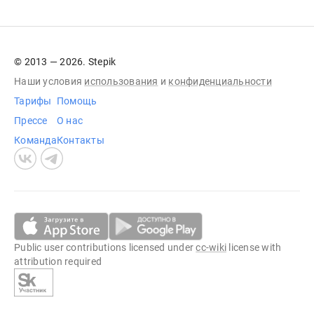
© 2013 — 2026. Stepik
Наши условия
использования
и
конфиденциальности
Тарифы
Помощь
Прессе
О нас
Команда
Контакты
Public user contributions licensed under
cc-wiki
license with
attribution required