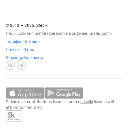
© 2013 — 2026. Stepik
Наши условия
использования
и
конфиденциальности
Тарифы
Помощь
Прессе
О нас
Команда
Контакты
Public user contributions licensed under
cc-wiki
license with
attribution required