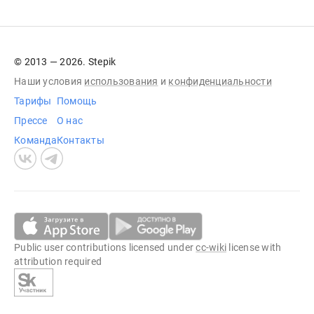
© 2013 — 2026. Stepik
Наши условия
использования
и
конфиденциальности
Тарифы
Помощь
Прессе
О нас
Команда
Контакты
Public user contributions licensed under
cc-wiki
license with
attribution required