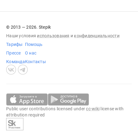
© 2013 — 2026. Stepik
Наши условия
использования
и
конфиденциальности
Тарифы
Помощь
Прессе
О нас
Команда
Контакты
Public user contributions licensed under
cc-wiki
license with
attribution required