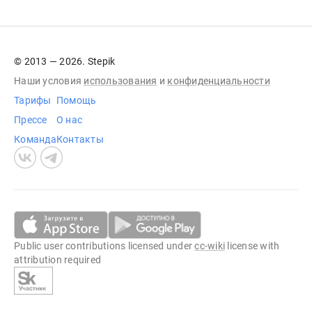
© 2013 — 2026. Stepik
Наши условия
использования
и
конфиденциальности
Тарифы
Помощь
Прессе
О нас
Команда
Контакты
Public user contributions licensed under
cc-wiki
license with
attribution required