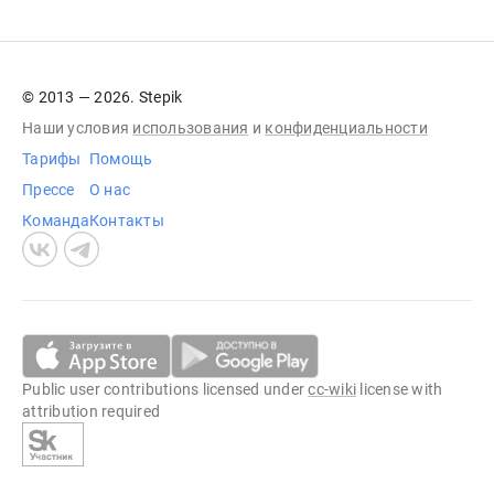
© 2013 — 2026. Stepik
Наши условия
использования
и
конфиденциальности
Тарифы
Помощь
Прессе
О нас
Команда
Контакты
Public user contributions licensed under
cc-wiki
license with
attribution required