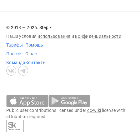
© 2013 — 2026. Stepik
Наши условия
использования
и
конфиденциальности
Тарифы
Помощь
Прессе
О нас
Команда
Контакты
Public user contributions licensed under
cc-wiki
license with
attribution required