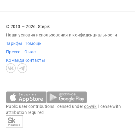
© 2013 — 2026. Stepik
Наши условия
использования
и
конфиденциальности
Тарифы
Помощь
Прессе
О нас
Команда
Контакты
Public user contributions licensed under
cc-wiki
license with
attribution required