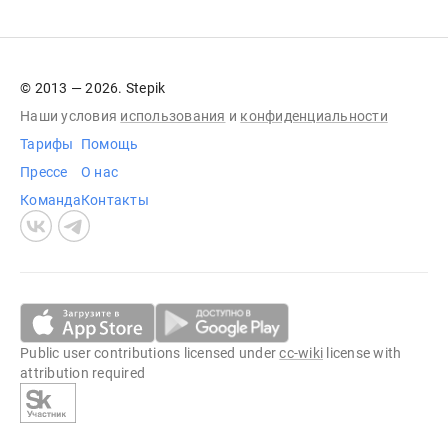
© 2013 — 2026. Stepik
Наши условия
использования
и
конфиденциальности
Тарифы
Помощь
Прессе
О нас
Команда
Контакты
Public user contributions licensed under
cc-wiki
license with
attribution required