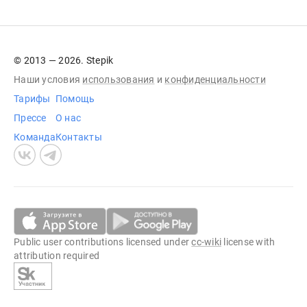
© 2013 — 2026. Stepik
Наши условия
использования
и
конфиденциальности
Тарифы
Помощь
Прессе
О нас
Команда
Контакты
Public user contributions licensed under
cc-wiki
license with
attribution required