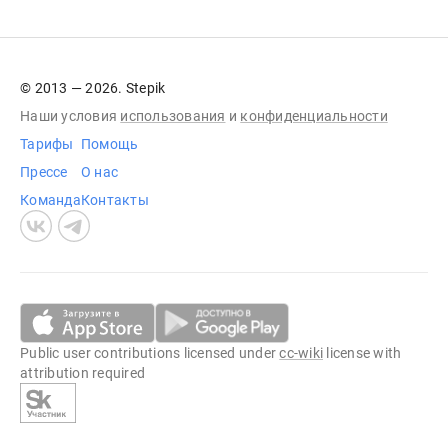
© 2013 — 2026. Stepik
Наши условия
использования
и
конфиденциальности
Тарифы
Помощь
Прессе
О нас
Команда
Контакты
Public user contributions licensed under
cc-wiki
license with
attribution required