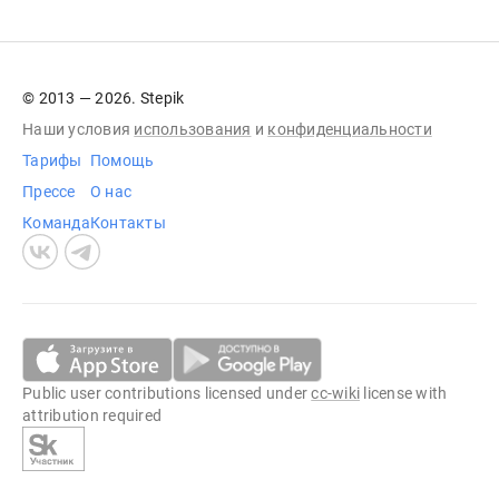
© 2013 — 2026. Stepik
Наши условия
использования
и
конфиденциальности
Тарифы
Помощь
Прессе
О нас
Команда
Контакты
Public user contributions licensed under
cc-wiki
license with
attribution required