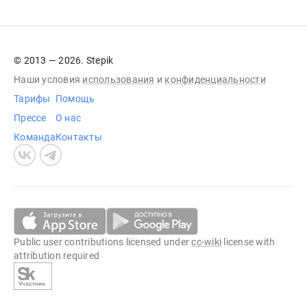
© 2013 — 2026. Stepik
Наши условия
использования
и
конфиденциальности
Тарифы
Помощь
Прессе
О нас
Команда
Контакты
Public user contributions licensed under
cc-wiki
license with
attribution required