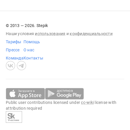
© 2013 — 2026. Stepik
Наши условия
использования
и
конфиденциальности
Тарифы
Помощь
Прессе
О нас
Команда
Контакты
Public user contributions licensed under
cc-wiki
license with
attribution required