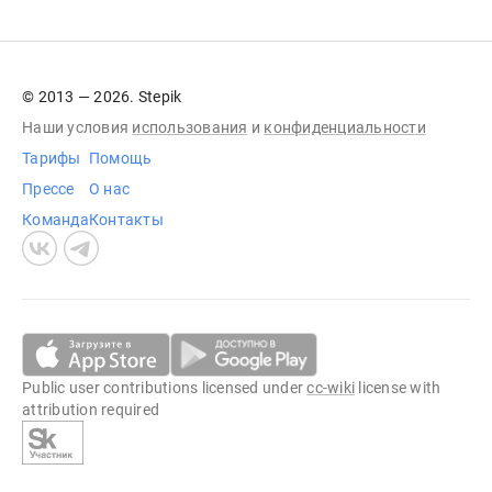
© 2013 — 2026. Stepik
Наши условия
использования
и
конфиденциальности
Тарифы
Помощь
Прессе
О нас
Команда
Контакты
Public user contributions licensed under
cc-wiki
license with
attribution required