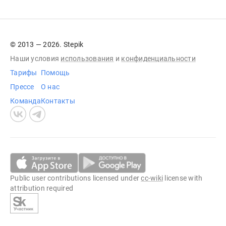
© 2013 — 2026. Stepik
Наши условия
использования
и
конфиденциальности
Тарифы
Помощь
Прессе
О нас
Команда
Контакты
Public user contributions licensed under
cc-wiki
license with
attribution required