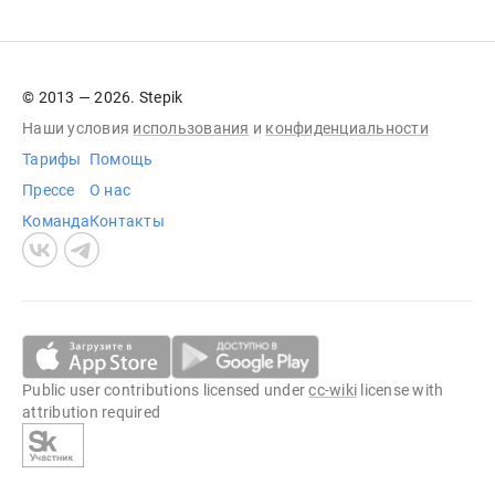
© 2013 — 2026. Stepik
Наши условия
использования
и
конфиденциальности
Тарифы
Помощь
Прессе
О нас
Команда
Контакты
Public user contributions licensed under
cc-wiki
license with
attribution required