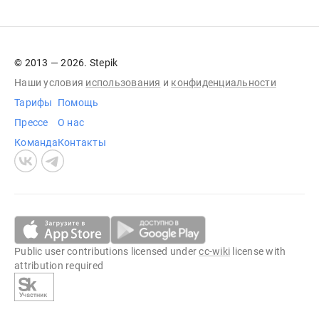
© 2013 — 2026. Stepik
Наши условия
использования
и
конфиденциальности
Тарифы
Помощь
Прессе
О нас
Команда
Контакты
Public user contributions licensed under
cc-wiki
license with
attribution required