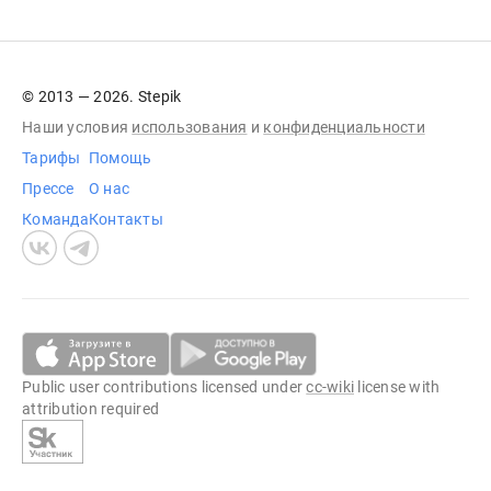
© 2013 — 2026. Stepik
Наши условия
использования
и
конфиденциальности
Тарифы
Помощь
Прессе
О нас
Команда
Контакты
Public user contributions licensed under
cc-wiki
license with
attribution required