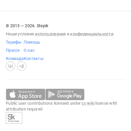
© 2013 — 2026. Stepik
Наши условия
использования
и
конфиденциальности
Тарифы
Помощь
Прессе
О нас
Команда
Контакты
Public user contributions licensed under
cc-wiki
license with
attribution required