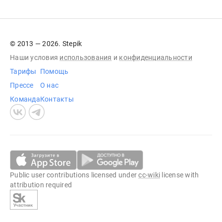
© 2013 — 2026. Stepik
Наши условия
использования
и
конфиденциальности
Тарифы
Помощь
Прессе
О нас
Команда
Контакты
Public user contributions licensed under
cc-wiki
license with
attribution required