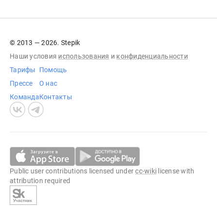
© 2013 — 2026. Stepik
Наши условия
использования
и
конфиденциальности
Тарифы
Помощь
Прессе
О нас
Команда
Контакты
Public user contributions licensed under
cc-wiki
license with
attribution required