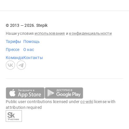
© 2013 — 2026. Stepik
Наши условия
использования
и
конфиденциальности
Тарифы
Помощь
Прессе
О нас
Команда
Контакты
Public user contributions licensed under
cc-wiki
license with
attribution required