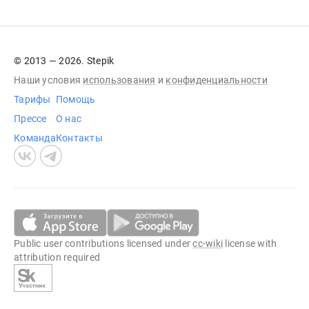
© 2013 — 2026. Stepik
Наши условия
использования
и
конфиденциальности
Тарифы
Помощь
Прессе
О нас
Команда
Контакты
Public user contributions licensed under
cc-wiki
license with
attribution required