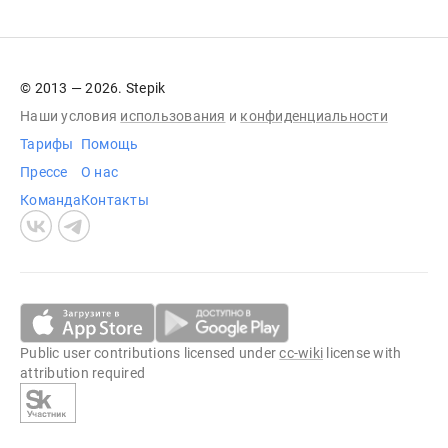
© 2013 — 2026. Stepik
Наши условия
использования
и
конфиденциальности
Тарифы
Помощь
Прессе
О нас
Команда
Контакты
Public user contributions licensed under
cc-wiki
license with
attribution required