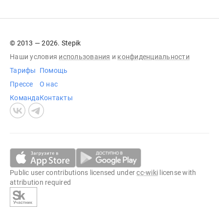
© 2013 — 2026. Stepik
Наши условия
использования
и
конфиденциальности
Тарифы
Помощь
Прессе
О нас
Команда
Контакты
Public user contributions licensed under
cc-wiki
license with
attribution required