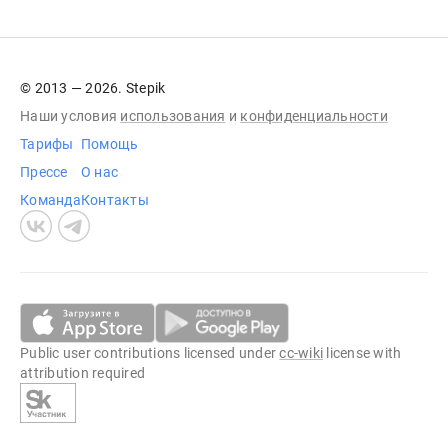
© 2013 — 2026. Stepik
Наши условия
использования
и
конфиденциальности
Тарифы
Помощь
Прессе
О нас
Команда
Контакты
Public user contributions licensed under
cc-wiki
license with
attribution required