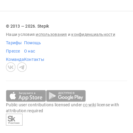
© 2013 — 2026. Stepik
Наши условия
использования
и
конфиденциальности
Тарифы
Помощь
Прессе
О нас
Команда
Контакты
Public user contributions licensed under
cc-wiki
license with
attribution required