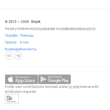
© 2013 — 2026. Stepik
Наши условия
использования
и
конфиденциальности
Тарифы
Помощь
Прессе
О нас
Команда
Контакты
Public user contributions licensed under
cc-wiki
license with
attribution required