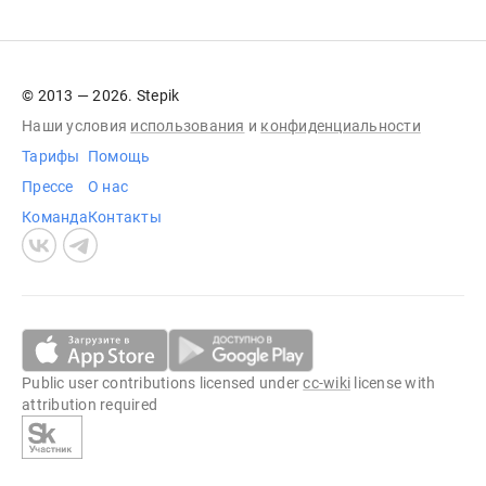
© 2013 — 2026. Stepik
Наши условия
использования
и
конфиденциальности
Тарифы
Помощь
Прессе
О нас
Команда
Контакты
Public user contributions licensed under
cc-wiki
license with
attribution required