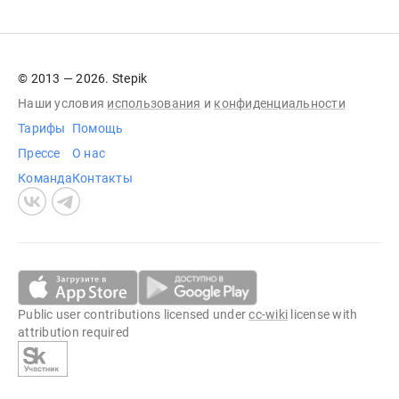
© 2013 — 2026. Stepik
Наши условия
использования
и
конфиденциальности
Тарифы
Помощь
Прессе
О нас
Команда
Контакты
Public user contributions licensed under
cc-wiki
license with
attribution required