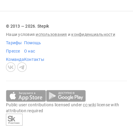
© 2013 — 2026. Stepik
Наши условия
использования
и
конфиденциальности
Тарифы
Помощь
Прессе
О нас
Команда
Контакты
Public user contributions licensed under
cc-wiki
license with
attribution required