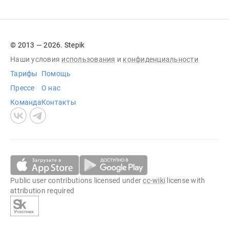
© 2013 — 2026. Stepik
Наши условия
использования
и
конфиденциальности
Тарифы
Помощь
Прессе
О нас
Команда
Контакты
Public user contributions licensed under
cc-wiki
license with
attribution required