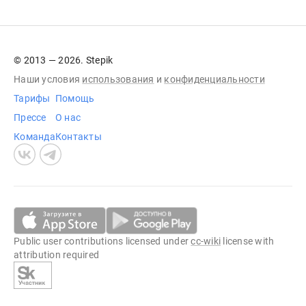
© 2013 — 2026. Stepik
Наши условия
использования
и
конфиденциальности
Тарифы
Помощь
Прессе
О нас
Команда
Контакты
Public user contributions licensed under
cc-wiki
license with
attribution required