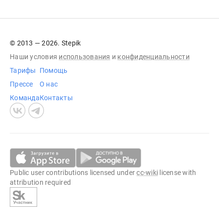
© 2013 — 2026. Stepik
Наши условия
использования
и
конфиденциальности
Тарифы
Помощь
Прессе
О нас
Команда
Контакты
Public user contributions licensed under
cc-wiki
license with
attribution required