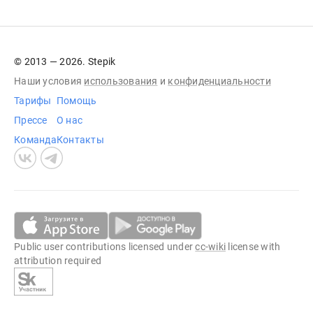
© 2013 — 2026. Stepik
Наши условия
использования
и
конфиденциальности
Тарифы
Помощь
Прессе
О нас
Команда
Контакты
Public user contributions licensed under
cc-wiki
license with
attribution required