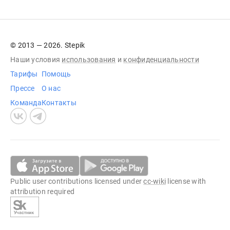
© 2013 — 2026. Stepik
Наши условия
использования
и
конфиденциальности
Тарифы
Помощь
Прессе
О нас
Команда
Контакты
Public user contributions licensed under
cc-wiki
license with
attribution required