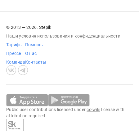
© 2013 — 2026. Stepik
Наши условия
использования
и
конфиденциальности
Тарифы
Помощь
Прессе
О нас
Команда
Контакты
Public user contributions licensed under
cc-wiki
license with
attribution required