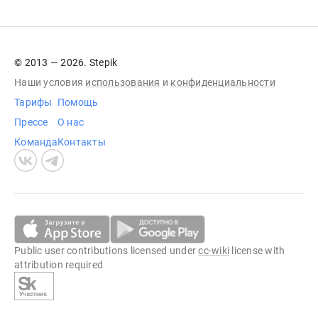
© 2013 — 2026. Stepik
Наши условия
использования
и
конфиденциальности
Тарифы
Помощь
Прессе
О нас
Команда
Контакты
Public user contributions licensed under
cc-wiki
license with
attribution required