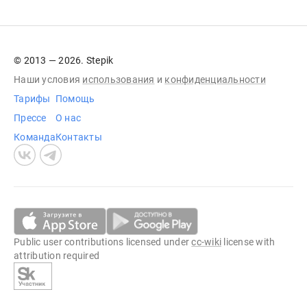
© 2013 — 2026. Stepik
Наши условия
использования
и
конфиденциальности
Тарифы
Помощь
Прессе
О нас
Команда
Контакты
Public user contributions licensed under
cc-wiki
license with
attribution required