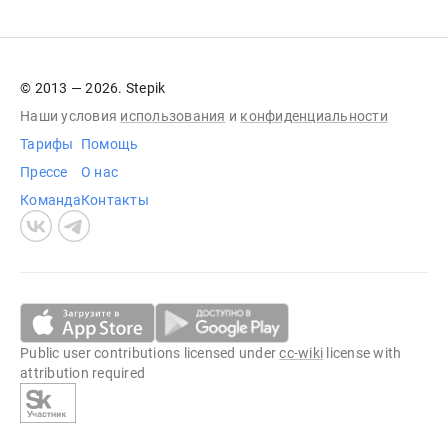
© 2013 — 2026. Stepik
Наши условия
использования
и
конфиденциальности
Тарифы
Помощь
Прессе
О нас
Команда
Контакты
Public user contributions licensed under
cc-wiki
license with
attribution required