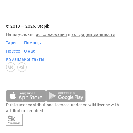
© 2013 — 2026. Stepik
Наши условия
использования
и
конфиденциальности
Тарифы
Помощь
Прессе
О нас
Команда
Контакты
Public user contributions licensed under
cc-wiki
license with
attribution required