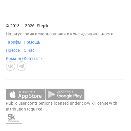
© 2013 — 2026. Stepik
Наши условия
использования
и
конфиденциальности
Тарифы
Помощь
Прессе
О нас
Команда
Контакты
Public user contributions licensed under
cc-wiki
license with
attribution required