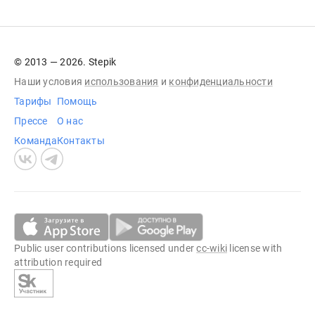
© 2013 — 2026. Stepik
Наши условия
использования
и
конфиденциальности
Тарифы
Помощь
Прессе
О нас
Команда
Контакты
Public user contributions licensed under
cc-wiki
license with
attribution required