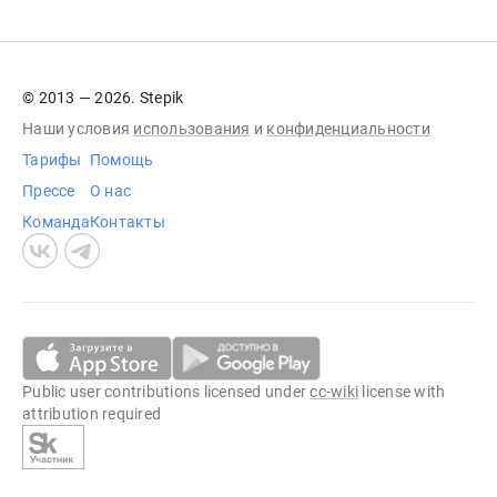
© 2013 — 2026. Stepik
Наши условия
использования
и
конфиденциальности
Тарифы
Помощь
Прессе
О нас
Команда
Контакты
Public user contributions licensed under
cc-wiki
license with
attribution required