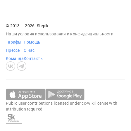
© 2013 — 2026. Stepik
Наши условия
использования
и
конфиденциальности
Тарифы
Помощь
Прессе
О нас
Команда
Контакты
Public user contributions licensed under
cc-wiki
license with
attribution required