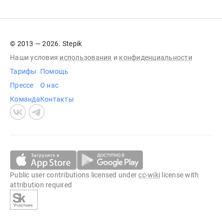
© 2013 — 2026. Stepik
Наши условия
использования
и
конфиденциальности
Тарифы
Помощь
Прессе
О нас
Команда
Контакты
Public user contributions licensed under
cc-wiki
license with
attribution required