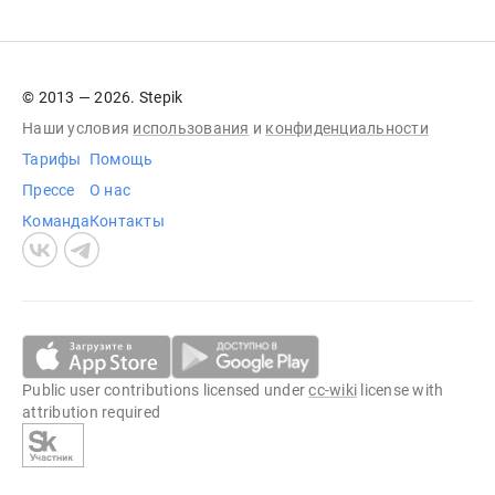
© 2013 — 2026. Stepik
Наши условия
использования
и
конфиденциальности
Тарифы
Помощь
Прессе
О нас
Команда
Контакты
Public user contributions licensed under
cc-wiki
license with
attribution required