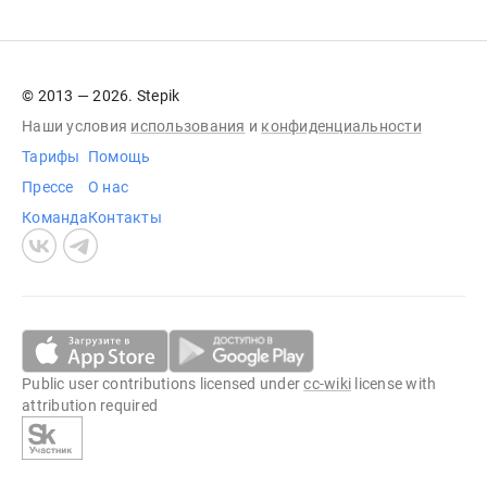
© 2013 — 2026. Stepik
Наши условия
использования
и
конфиденциальности
Тарифы
Помощь
Прессе
О нас
Команда
Контакты
Public user contributions licensed under
cc-wiki
license with
attribution required